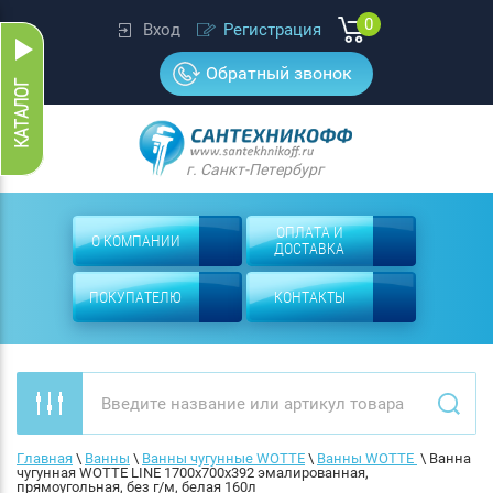
0
Вход
Регистрация
Обратный звонок
г. Санкт-Петербург
ОПЛАТА И
О КОМПАНИИ
ДОСТАВКА
ПОКУПАТЕЛЮ
КОНТАКТЫ
Главная
 \ 
Ванны
 \ 
Ванны чугунные WOTTE
 \ 
Ванны WOTTE 
 \ 
Ванна 
чугунная WOTTE LINE 1700х700x392 эмалированная, 
прямоугольная, без г/м, белая 160л