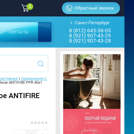
0
Обратный звонок
г. Санкт-Петербург
8 (812) 643-38-05
КОНТАКТЫ
8 (921) 907-43-29
8 (921) 907-43-28
нестойкие
 \ 
Соединения с 
кое ANTIFIRE PPR 40x1 
ое ANTIFIRE