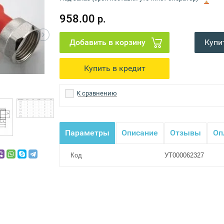
958.00
р.
Купи
К сравнению
Параметры
Описание
Отзывы
Оп
Код
УТ000062327