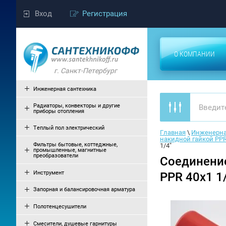
Вход
Регистрация
О КОМПАНИИ
г. Санкт-Петербург
Инженерная сантехника
Радиаторы, конвекторы и другие
приборы отопления
Теплый пол электрический
Главная
 \ 
Инженерна
накидной гайкой PPR
Фильтры бытовые, коттеджные,
1/4"
промышленные, магнитные
преобразователи
Соединение
Инструмент
PPR 40x1 1
Запорная и балансировочная арматура
Полотенцесушители
Смесители, душевые гарнитуры