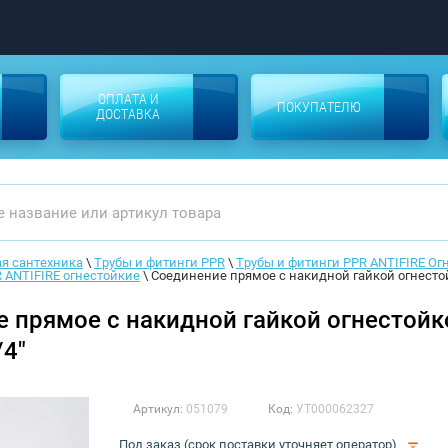
ОПЛАТА И
ПОКУПАТЕЛЮ
ДОСТАВКА
я сантехника
 \ 
Трубы и фитинги PPR
 \ 
Трубы и фитинги PPR ANTIFIRE Ог
 ANTIFIRE огнестойкие
 \ 
Соединение прямое с накидной гайкой огнестой
 прямое с накидной гайкой огнестойк
/4"
Артикул:
051079
Код:
УТ000062327
Под заказ (срок поставки уточняет оператор)