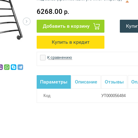
6268.00
р.
Купи
К сравнению
Параметры
Описание
Отзывы
Оп
Код
УТ000056484