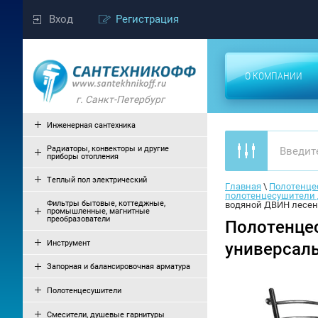
Вход
Регистрация
О КОМПАНИИ
г. Санкт-Петербург
Инженерная сантехника
Радиаторы, конвекторы и другие
приборы отопления
Теплый пол электрический
Главная
 \ 
Полотенце
полотенцесушители
Фильтры бытовые, коттеджные,
водяной ДВИН лесенк
промышленные, магнитные
преобразователи
Полотенцес
Инструмент
универсаль
Запорная и балансировочная арматура
Полотенцесушители
Смесители, душевые гарнитуры