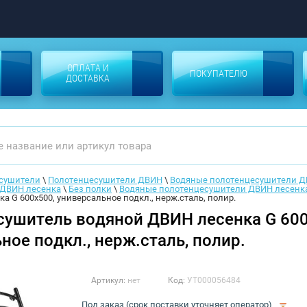
ОПЛАТА И
ПОКУПАТЕЛЮ
ДОСТАВКА
сушители
 \ 
Полотенцесушители ДВИН
 \ 
Водяные полотенцесушители 
 ДВИН лесенка
 \ 
Без полки
 \ 
Водяные полотенцесушители ДВИН лесенк
а G 600х500, универсальное подкл., нерж.сталь, полир.
ушитель водяной ДВИН лесенка G 600
ное подкл., нерж.сталь, полир.
Артикул:
нет
Код:
УТ000056484
Под заказ (срок поставки уточняет оператор)