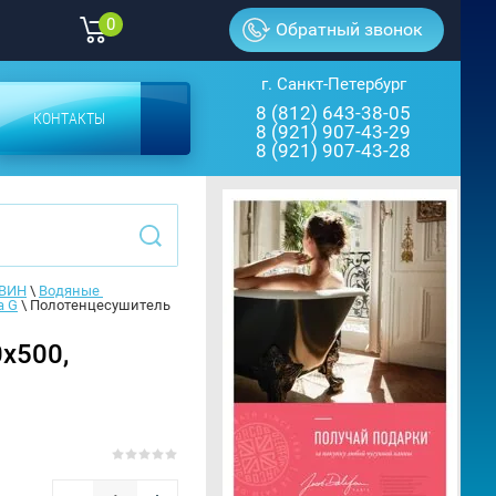
0
Обратный звонок
г. Санкт-Петербург
8 (812) 643-38-05
КОНТАКТЫ
8 (921) 907-43-29
8 (921) 907-43-28
ДВИН
 \ 
Водяные 
а G
 \ 
Полотенцесушитель 
х500,