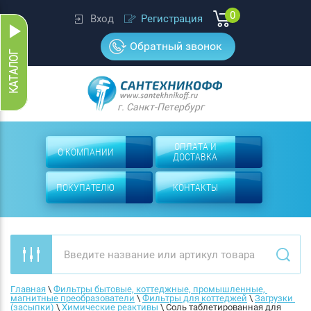
0
Вход
Регистрация
Обратный звонок
г. Санкт-Петербург
ОПЛАТА И
О КОМПАНИИ
ДОСТАВКА
ПОКУПАТЕЛЮ
КОНТАКТЫ
Главная
 \ 
Фильтры бытовые, коттеджные, промышленные, 
магнитные преобразователи
 \ 
Фильтры для коттеджей
 \ 
Загрузки 
(засыпки)
 \ 
Химические реактивы
 \ 
Соль таблетированная для 