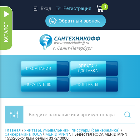
0
Вход
Регистрация
Обратный звонок
г. Санкт-Петербург
ОПЛАТА И
О КОМПАНИИ
ДОСТАВКА
ПОКУПАТЕЛЮ
КОНТАКТЫ
Главная
 \ 
Унитазы, умывальники, писсуары (санкерамика)
 \ 
Санкерамика ROCA
 \ 
MERIDIAN-N
 \ 
Пьедестал ROCA MERIDIAN-N 
155x205x610мм белый 337240000