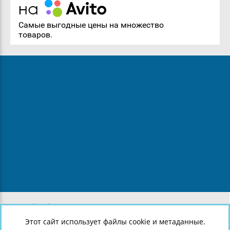
Самые выгодные цены на множество
товаров.
8 (812) 643-38-05
8 (921) 907-43-29
Этот сайт использует файлы cookie и метаданные.
8 (921) 907-43-28