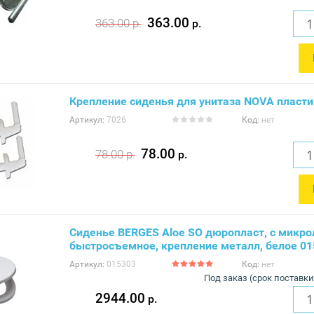
363.00
363.00
р.
р.
Крепление сиденья для унитаза NOVA пласт
Артикул:
7026
Код:
нет
78.00
78.00
р.
р.
Сиденье BERGES Aloe SO дюропласт, с микр
быстросъемное, крепление металл, белое 01
Артикул:
015303
Код:
нет
Под заказ (срок поставки
2944.00
р.