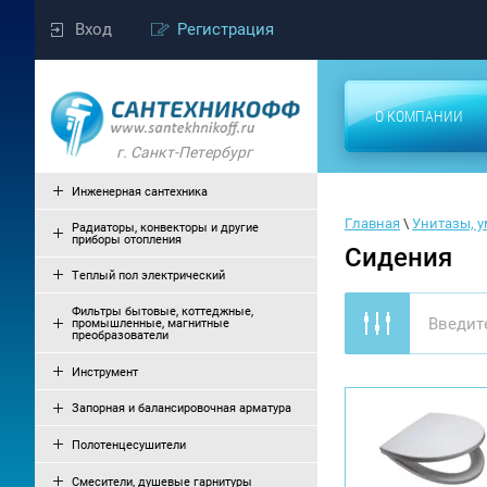
Вход
Регистрация
О КОМПАНИИ
г. Санкт-Петербург
Инженерная сантехника
Главная
 \ 
Унитазы, 
Радиаторы, конвекторы и другие
приборы отопления
Сидения
Теплый пол электрический
Фильтры бытовые, коттеджные,
промышленные, магнитные
преобразователи
Инструмент
Запорная и балансировочная арматура
Полотенцесушители
Смесители, душевые гарнитуры