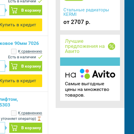
Есть в наличии
Стальные радиаторы
В корзину
KERMI
от 2707 р.
Купить в кредит
Лучшие
иковое 90мм 7026
предложения на
Авито
К сравнению
Есть в наличии
В корзину
Купить в кредит
Самые выгодные
цены на множество
товаров.
олифтом,
5303
К сравнению
 уточняет оператор)
В корзину