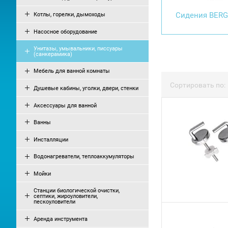
Сидения BER
Котлы, горелки, дымоходы
Насосное оборудование
Унитазы, умывальники, писсуары
(санкерамика)
Мебель для ванной комнаты
Сортировать по:
Душевые кабины, уголки, двери, стенки
Аксессуары для ванной
Ванны
Инсталляции
Водонагреватели, теплоаккумуляторы
Мойки
Станции биологической очистки,
септики, жироуловители,
пескоуловители
Аренда инструмента