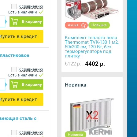
К сравнению
Есть в наличии
В корзину
Акция
Новинка
Купить в кредит
Комплект теплого пола
Thermomat TVK-130 1 м2,
50х200 см, 130 Вт, без
терморегулятора под
 пластиковое
плитку
4402 р.
6122 р.
К сравнению
Есть в наличии
Новинка
В корзину
Купить в кредит
веющая сталь с
К сравнению
Новинка