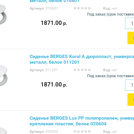
металл, белое 010401
Артикул:
010401
Код:
нет
Под заказ (срок поставки
1871.00
р.
Сиденье BERGES Koral А дюропласт, универс
металл, белое 011201
Артикул:
011201
Код:
нет
Под заказ (срок поставки
1871.00
р.
Сиденье BERGES Lux PP полипропилен, униве
крепление пластик, белое 020604
Артикул:
020604
Код:
нет