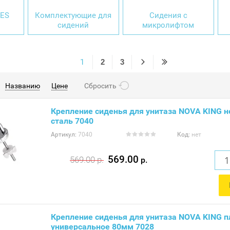
GES
Комплектующие для
Сидения с
сидений
микролифтом
1
2
3
Названию
Цене
Сбросить
Крепление сиденья для унитаза NOVA KING
сталь 7040
Артикул:
7040
Код:
нет
569.00
569.00
р.
р.
Крепление сиденья для унитаза NOVA KING п
универсальное 80мм 7028