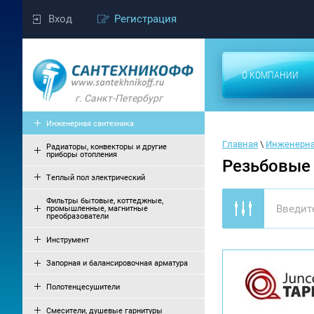
Вход
Регистрация
О КОМПАНИИ
г. Санкт-Петербург
Инженерная сантехника
Главная
 \ 
Инженерна
Радиаторы, конвекторы и другие
приборы отопления
Резьбовые 
Теплый пол электрический
Фильтры бытовые, коттеджные,
промышленные, магнитные
преобразователи
Инструмент
Запорная и балансировочная арматура
Полотенцесушители
Смесители, душевые гарнитуры