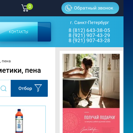
0
Обратный звонок
г. Санкт-Петербург
8 (812) 643-38-05
КОНТАКТЫ
8 (921) 907-43-29
8 (921) 907-43-28
, пена
метики, пена
Отбор