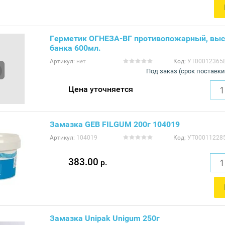
Герметик ОГНЕЗА-ВГ противопожарный, выс
банка 600мл.
Артикул:
нет
Код:
УТ00012365
Под заказ (срок поставки
Цена уточняется
Замазка GEB FILGUM 200г 104019
Артикул:
104019
Код:
УТ00011228
383.00
р.
Замазка Unipak Unigum 250г