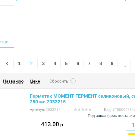
ства
1
2
3
4
5
6
7
8
9
...
Названию
Цене
Сбросить
Герметик МОМЕНТ ГЕРМЕНТ силиконовый, с
280 мл 2033215
Артикул:
2033215
Код:
УТ00007784
Под заказ (срок поставки
413.00
р.