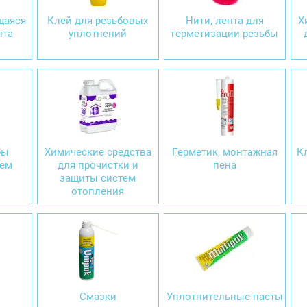
щаяся
Клей для резьбовых
Нити, лента для
Х
нта
уплотнений
герметизации резьбы
ры
Химические средства
Герметик, монтажная
Кл
тем
для прочистки и
пена
защиты систем
отопления
Смазки
Уплотнительные пасты