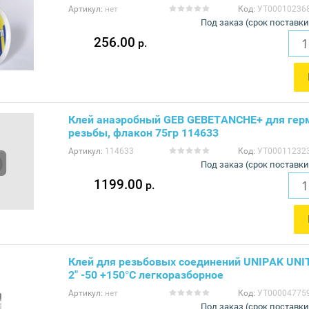
Артикул:
нет
Код:
УТ00010236
Под заказ (срок поставки
256.00
р.
Клей анаэробный GEB GEBETANCHE+ для гер
резьбы, флакон 75гр 114633
Артикул:
114633
Код:
УТ00011232
Под заказ (срок поставки
1199.00
р.
Клей для резьбовых соединений UNIPAK UNI
2" -50 +150°С лeгкopaзбopнoe
Артикул:
нет
Код:
УТ00004775
Под заказ (срок поставки