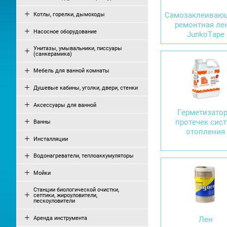
Самозаклеиваю
Котлы, горелки, дымоходы
ремонтная ле
Насосное оборудование
JunkoTape
Унитазы, умывальники, писсуары
(санкерамика)
Мебель для ванной комнаты
Душевые кабины, уголки, двери, стенки
Аксессуары для ванной
Герметизато
протечек сис
Ванны
отопления
Инсталляции
Водонагреватели, теплоаккумуляторы
Мойки
Станции биологической очистки,
септики, жироуловители,
пескоуловители
Аренда инструмента
Лен