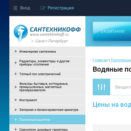
Вход
Регистрация
О КОМПАНИИ
г. Санкт-Петербург
Инженерная сантехника
Главная
 \ 
Полотенце
Радиаторы, конвекторы и другие
приборы отопления
Водяные п
Теплый пол электрический
Фильтры бытовые, коттеджные,
промышленные, магнитные
преобразователи
Инструмент
Цены на во
Запорная и балансировочная арматура
Полотенцесушители
Смесители, душевые гарнитуры