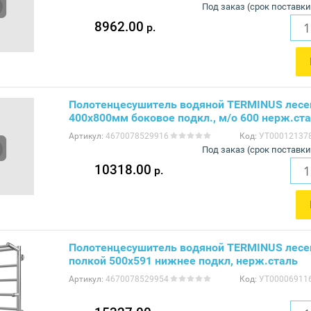
Под заказ (срок поставки
8962.00
р.
Полотенцесушитель водяной TERMINUS лесе
400х800мм боковое подкл., м/о 600 нерж.ст
Артикул:
4670078529916
Код:
УТ00012137
Под заказ (срок поставки
10318.00
р.
Полотенцесушитель водяной TERMINUS лесе
полкой 500х591 нижнее подкл, нерж.сталь
Артикул:
4670078529954
Код:
УТ00006911