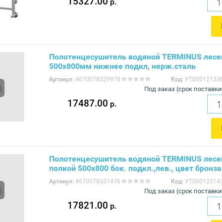
15327.00
р.
Полотенцесушитель водяной TERMINUS лес
500х800мм нижнее подкл, нерж.сталь
Артикул:
4670078529978
Код:
УТ00012133
Под заказ (срок поставки
17487.00
р.
Полотенцесушитель водяной TERMINUS лесе
полкой 500х800 бок. подкл.,лев., цвет бронза
Артикул:
4670078531476
Код:
УТ00012214
Под заказ (срок поставки
17821.00
р.