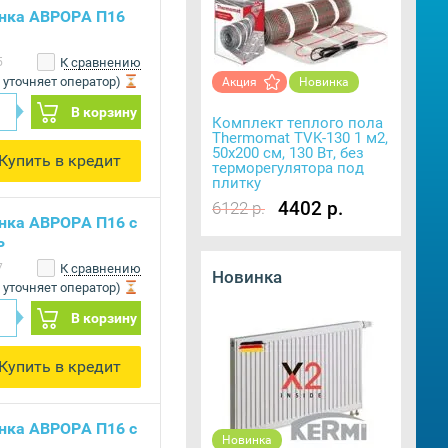
нка АВРОРА П16
5
К сравнению
 уточняет оператор)
Акция
Новинка
В корзину
Комплект теплого пола
Thermomat TVK-130 1 м2,
50х200 см, 130 Вт, без
Купить в кредит
терморегулятора под
плитку
4402 р.
6122 р.
нка АВРОРА П16 с
ь
7
К сравнению
Новинка
 уточняет оператор)
В корзину
Купить в кредит
нка АВРОРА П16 с
Новинка