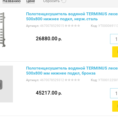
Названию
Цене
Сбросить
Полотенцесушитель водяной TERMINUS лесе
500x800 нижнее подкл, нерж.сталь
Артикул:
4670078529015
Код:
УТ00006911
26880.00
р.
Полотенцесушитель водяной TERMINUS лесе
500x800 мм нижнее подкл, бронза
Артикул:
4670078529312
Код:
УТ00012250
45217.00
р.