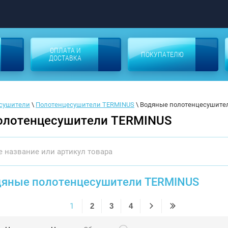
ОПЛАТА И
ПОКУПАТЕЛЮ
ДОСТАВКА
сушители
 \ 
Полотенцесушители TERMINUS
 \ 
Водяные полотенцесушите
олотенцесушители TERMINUS
дяные полотенцесушители TERMINUS
1
2
3
4