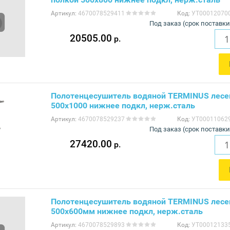
Артикул:
4670078529411
Код:
УТ00012070
Под заказ (срок поставки
20505.00
р.
Полотенцесушитель водяной TERMINUS лесе
500x1000 нижнее подкл, нерж.сталь
Артикул:
4670078529237
Код:
УТ00011062
Под заказ (срок поставки
27420.00
р.
Полотенцесушитель водяной TERMINUS лесе
500х600мм нижнее подкл, нерж.сталь
Артикул:
4670078529893
Код:
УТ00012133