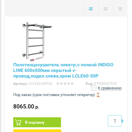
Полотенцесушитель электр.с полкой INDIGO
LINE 600х500мм скрытый v-
провод,подкл.слева,хром LСLE60-50P
Артикул:
LСLE60-50PHL
Код:
УТ000067922
К сравнению
Под заказ (срок поставки уточняет оператор)
8065.00
р.
В корзину