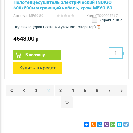
Полотенцесушитель электрический INDIGO
600х800мм греющий кабель, хром ME60-80
Артикул:
ME60-80
Код:
УТ000067967
К сравнению
Под заказ (срок поставки уточняет оператор)
4543.00
р.
В корзину
Купить в кредит
1
2
3
4
5
6
7