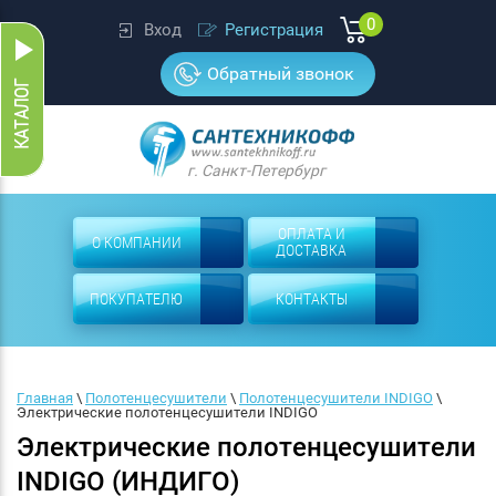
0
Вход
Регистрация
Обратный звонок
г. Санкт-Петербург
ОПЛАТА И
О КОМПАНИИ
ДОСТАВКА
ПОКУПАТЕЛЮ
КОНТАКТЫ
Главная
 \ 
Полотенцесушители
 \ 
Полотенцесушители INDIGO
 \ 
Электрические полотенцесушители INDIGO
Электрические полотенцесушители
INDIGO (ИНДИГО)