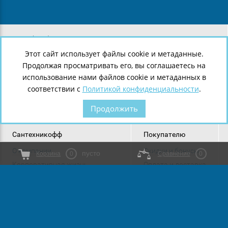
8 (812) 643-38-05
8 (921) 907-43-29
Этот сайт использует файлы cookie и метаданные.
8 (921) 907-43-28
Продолжая просматривать его, вы соглашаетесь на
г.
Санкт-Петербург
,
Ленинский пр., 140
использование нами файлов cookie и метаданных в
соответствии с
Политикой конфиденциальности
.
Продолжить
Сантехникофф
Покупателю
О компании
Скидки и бонусы
пусто
Корзина
0
Сравнение
0
Корпоративная жизнь
Оплата и доставка
Новости
Возврат и обмен
Политика конфиденциальности
Статьи
Мы в социальных сетях: