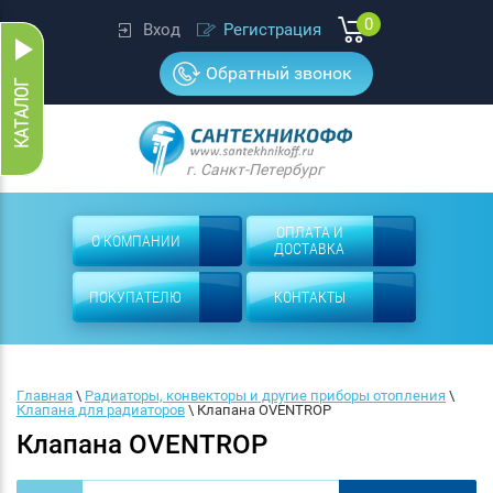
0
Вход
Регистрация
Обратный звонок
г. Санкт-Петербург
ОПЛАТА И
О КОМПАНИИ
ДОСТАВКА
ПОКУПАТЕЛЮ
КОНТАКТЫ
Главная
 \ 
Радиаторы, конвекторы и другие приборы отопления
 \ 
Клапана для радиаторов
 \ 
Клапана OVENTROP
Клапана OVENTROP