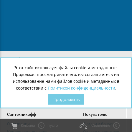
8 (812) 643-38-05
8 (921) 907-43-29
Этот сайт использует файлы cookie и метаданные.
8 (921) 907-43-28
Продолжая просматривать его, вы соглашаетесь на
г.
Санкт-Петербург
,
Ленинский пр., 140
использование нами файлов cookie и метаданных в
соответствии с
Политикой конфиденциальности
.
Продолжить
Сантехникофф
Покупателю
О компании
Скидки и бонусы
пусто
Корзина
0
Сравнение
0
Корпоративная жизнь
Оплата и доставка