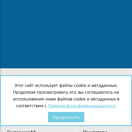
8 (812) 643-38-05
8 (921) 907-43-29
Этот сайт использует файлы cookie и метаданные.
8 (921) 907-43-28
Продолжая просматривать его, вы соглашаетесь на
г.
Санкт-Петербург
,
Ленинский пр., 140
использование нами файлов cookie и метаданных в
соответствии с
Политикой конфиденциальности
.
Продолжить