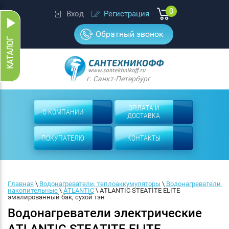
0
Вход
Регистрация
Обратный звонок
г. Санкт-Петербург
ОПЛАТА И
О КОМПАНИИ
ДОСТАВКА
ПОКУПАТЕЛЮ
КОНТАКТЫ
Главная
 \ 
Водонагреватели, теплоаккумуляторы
 \ 
Водонагреватели 
накопительные
 \ 
ATLANTIC
 \ 
ATLANTIC STEATITE ELITE 
эмалированный бак, сухой тэн
Водонагреватели электрические