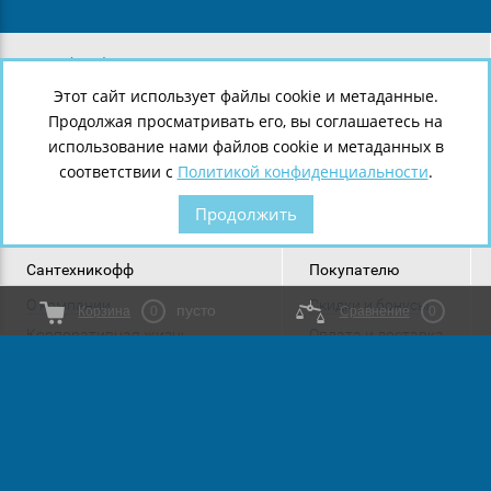
8 (812) 643-38-05
8 (921) 907-43-29
Этот сайт использует файлы cookie и метаданные.
8 (921) 907-43-28
Продолжая просматривать его, вы соглашаетесь на
г.
Санкт-Петербург
,
Ленинский пр., 140
использование нами файлов cookie и метаданных в
соответствии с
Политикой конфиденциальности
.
Продолжить
Сантехникофф
Покупателю
О компании
Скидки и бонусы
пусто
Корзина
0
Сравнение
0
Корпоративная жизнь
Оплата и доставка
Новости
Возврат и обмен
Политика конфиденциальности
Статьи
Мы в социальных сетях: