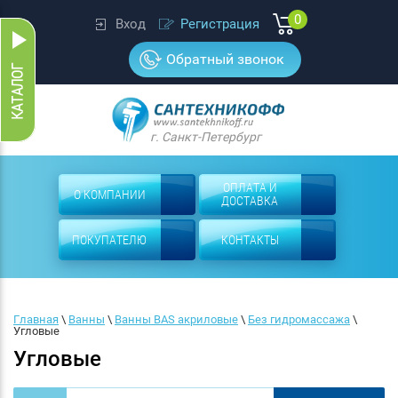
0
Вход
Регистрация
Обратный звонок
г. Санкт-Петербург
ОПЛАТА И
О КОМПАНИИ
ДОСТАВКА
ПОКУПАТЕЛЮ
КОНТАКТЫ
Главная
 \ 
Ванны
 \ 
Ванны BAS акриловые
 \ 
Без гидромассажа
 \ 
Угловые
Угловые