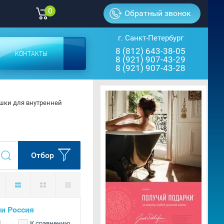
0
Обратный звонок
г. Санкт-Петербург
8 (812) 643-38-05
КОНТАКТЫ
8 (921) 907-43-29
8 (921) 907-43-28
шки для внутренней 
Отбор
и Россия
8
К сравнению