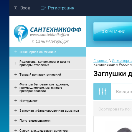
Вход
Регистрация
О КОМПАНИИ
г. Санкт-Петербург
Инженерная сантехника
Главная
 \ 
Инженерна
Радиаторы, конвекторы и другие
канализации Россия
приборы отопления
Заглушки д
Теплый пол электрический
Фильтры бытовые, коттеджные,
промышленные, магнитные
преобразователи
Инструмент
Сортировать по:
Запорная и балансировочная арматура
Полотенцесушители
Смесители, душевые гарнитуры