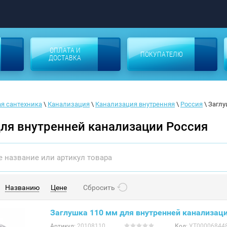
ОПЛАТА И
ПОКУПАТЕЛЮ
ДОСТАВКА
я сантехника
 \ 
Канализация
 \ 
Канализация внутренняя
 \ 
Россия
 \ 
Заглу
ля внутренней канализации Россия
Названию
Цене
Сбросить
Заглушка 110 мм для внутренней канализаци
Артикул:
20108110
Код:
УТ00006844