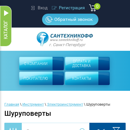
0
Вход
Регистрация
Обратный звонок
г. Санкт-Петербург
ОПЛАТА И
О КОМПАНИИ
ДОСТАВКА
ПОКУПАТЕЛЮ
КОНТАКТЫ
Главная
 \ 
Инструмент
 \ 
Электроинструмент
 \ 
Шуруповерты
Шуруповерты