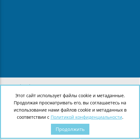
8 (812) 643-38-05
8 (921) 907-43-29
Этот сайт использует файлы cookie и метаданные.
8 (921) 907-43-28
Продолжая просматривать его, вы соглашаетесь на
г.
Санкт-Петербург
,
Ленинский пр., 140
использование нами файлов cookie и метаданных в
соответствии с
Политикой конфиденциальности
.
Продолжить