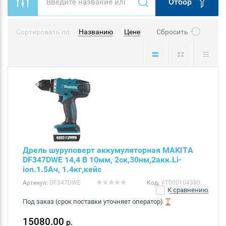
Отбор
Сортировать по:
Названию
Цене
Сбросить
Дрель шуруповерт аккумуляторная MAKITA
DF347DWE 14,4 В 10мм, 2ск,30нм,2акк.Li-
ion.1.5Ач, 1.4кг,кейс
Артикул:
DF347DWE
Код:
УТ000104380
К сравнению
Под заказ (срок поставки уточняет оператор)
15080.00
р.